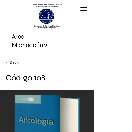
Área
Michoac
án 2
< Back
Código 108