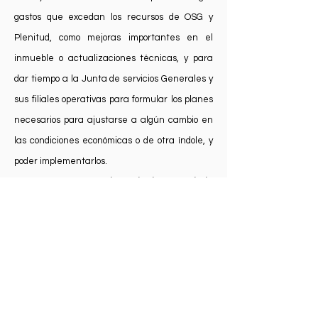
gastos que excedan los recursos de OSG y
Plenitud, como mejoras importantes en el
inmueble o actualizaciones técnicas, y para
dar tiempo a la Junta de servicios Generales y
sus filiales operativas para formular los planes
necesarios para ajustarse a algún cambio en
las condiciones económicas o de otra índole, y
poder implementarlos.
5. ¿En qué consiste el Plan anual de
donativos y de dónde surge?
El Plan anual de donativos fue aprobado en la
56ª conferencia mexicana, con el propósito de
llegar a cubrir los gastos necesarios, para
cumplir con los servicios que la Central
Mexicana ofrece. Este Plan consiste en dividir